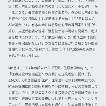
請を促進いたします。当基金は「新型コロナウイルス感染
症：拡大防止活動基金有志の会（代表発起人：小坂健）」が
主体となり、最前線で闘う医療従事者や、感染拡大防止活動
を行うNPOや団体に対して助成するために4月3日に設立さ
れた基金です。有志の会には感染症対策の専門家が13名所
属し、支援が必要な現場・緊急性が高い現場を見極め、助成
金を届けております。第1期助成採択では、助成団体は訪問
看護・在宅医療など政府の支援では資金が行き届かない医療
機関など10団体が採択され、総額は46,297,200円の助成金
振込が行われました。
MP社は、1997年の設立から「医師の生涯価値の向上」と
「医療施設の価値創造への貢献」を企業理念に掲げ、約
124,000人の登録会員(医師・医学生）と約13,000施設の契
約医療機関に医師の紹介業を中心に各種サービスを提供して
います。今回、新型コロナウイルス感染症の最前線で戦う医
療機関・医療従事者の皆様に少しでもお役に立ちたいという
思いから、医療機関へ当基金を紹介し、助成申請を促進する