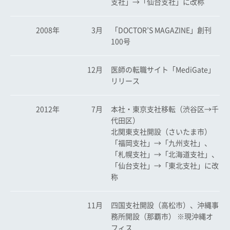
支社」→「仙台支社」に改称
2008年
3月
「DOCTOR’S MAGAZINE」創刊
100号
12月
医師の転職サイト「MediGate」
リリース
2012年
7月
本社・東京支社移転（渋谷区→千
代田区）
北関東支社開設（さいたま市）
「福岡支社」→「九州支社」、
「札幌支社」→「北海道支社」、
「仙台支社」→「東北支社」に改
称
11月
四国支社開設（高松市）、沖縄事
務所開設（那覇市） ※現沖縄オ
フィス