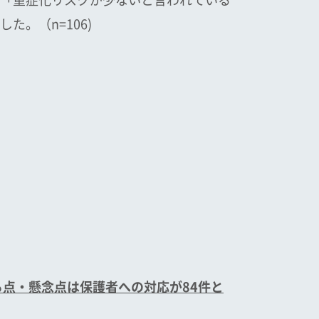
。（n=106)
る点・懸念点は
保護者への対応が
84
件と