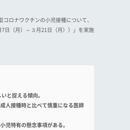
新型コロナワクチンの小児接種について、
月7日（月）～３月21日（月））」を実施
しい
と
捉える
傾向
。
、成人接種時と
比べて慎重になる医師
ど
小児特有
の懸念事項がある。