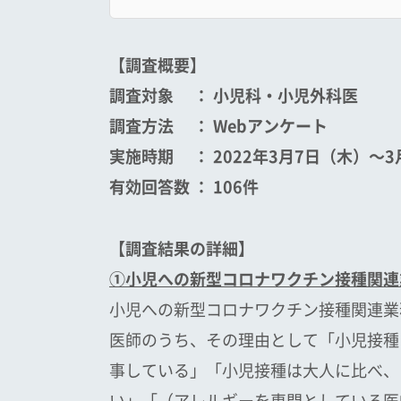
【調査概要
】
調査対象 ： 小児科・小児外科医
調査方法 ：
Web
アンケート
実施時期 ：
2022
年3月7日（木）
〜3
有効回答数 ：
106
件
【
調査結果の詳細
】
①小児への新型コロナワクチン接種関連
小児への新型コロナワクチン接種関連業
医師のうち、その理由として「小児接種
事している」「小児接種は大人に比べ、
い」「（アレルギーを専門としている医