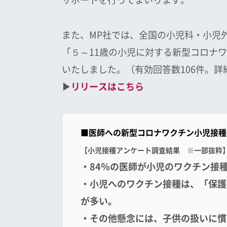
サポートを行ってまいります。
また、MP社では、全国の小児科・小児
「５～11歳の小児に対する新型コロナワ
いたしました。（有効回答数106件。
▶
リリースはこちら
■医師への新型コロナワクチン小児接種
【
小児接種アンケート調査結果
※
一部抜粋
・
84
％の医師が小児のワクチン接
・小児へのワクチン接種は、「保護
が多い。
・その他懸念には、
子供の扱い
に慣