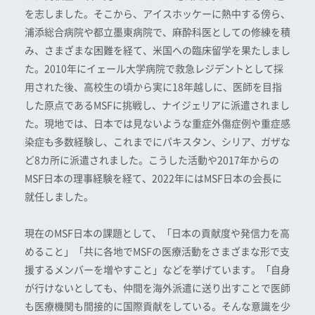
を志しました。そこから、アイスホッケーに熱中する傍ら、
浦添総合病院や都立墨東病院で、麻酔科医としての修練を積
み、さまざまな困難を経て、米国への臨床留学を果たしまし
た。2010年にイェール大学病院で救急レジデントとして採
用された後、高校生の頃から実に18年越しに、医師を目指
した原点であるMSFに挑戦し、ナイジェリアに派遣されまし
た。現地では、日本では見ないような重症外傷症例や重症感
染症も多数経験し、これまでにパキスタン、シリア、ガザな
ど8カ所に派遣されました。こうした活動や2017年からの
MSF日本の理事経験を経て、2022年にはMSF日本の会長に
就任しました。
現在のMSF日本の課題として、「日本の貢献度や発信力を高
めること」「共に各地でMSFの医療活動をさまざまな形で支
援するメンバーを増やすこと」などを挙げています。「自身
が行けないとしても、仲間を海外派遣に送り出すことで医師
も医療機関も間接的に国際貢献をしている。そんな意識を少