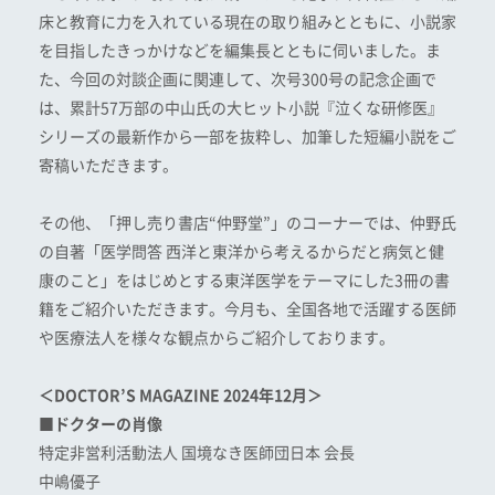
床と教育に力を入れている現在の取り組みとともに、小説家
を目指したきっかけなどを編集長とともに伺いました。ま
た、今回の対談企画に関連して、次号300号の記念企画で
は、累計57万部の中山氏の大ヒット小説『泣くな研修医』
シリーズの最新作から一部を抜粋し、加筆した短編小説をご
寄稿いただきます。
その他、「押し売り書店“仲野堂”」のコーナーでは、仲野氏
の自著「医学問答 西洋と東洋から考えるからだと病気と健
康のこと」をはじめとする東洋医学をテーマにした3冊の書
籍をご紹介いただきます。今月も、全国各地で活躍する医師
や医療法人を様々な観点からご紹介しております。
＜DOCTOR’S MAGAZINE 2024年12月＞
■ドクターの肖像
特定非営利活動法人 国境なき医師団日本 会長
中嶋優子