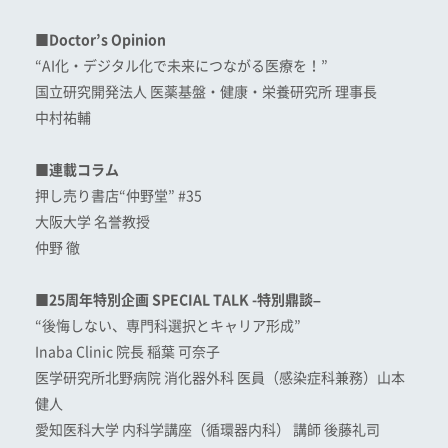
■Doctor’s Opinion
“AI化・デジタル化で未来につながる医療を！”
国立研究開発法人 医薬基盤・健康・栄養研究所 理事長
中村祐輔
■連載コラム
押し売り書店“仲野堂” #35
大阪大学 名誉教授
仲野 徹
■
25
周年特別企画
SPECIAL TALK -特別
鼎談
–
“後悔しない、専門科選択とキャリア形成”
Inaba Clinic 院長 稲葉 可奈子
医学研究所北野病院 消化器外科 医員（感染症科兼務）山本
健人
愛知医科大学 内科学講座（循環器内科） 講師 後藤礼司