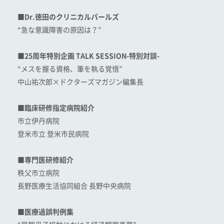
■Dr.徳田のクリニカルパールズ
“急な意識障害の原因は？”
■25周年特別企画 TALK SESSION-特別対談-
“メスを握る資格、筆を執る覚悟”
中山祐次郎×ドクターズマガジン編集長
■臨床研修指定病院紹介
市立伊丹病院
登米市立 登米市民病院
■専門医研修紹介
秩父市立病院
長野医療生活協同組合 長野中央病院
■医療過誤判例集