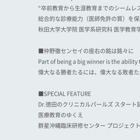
“卒前教育から生涯教育までのシームレ
総合的な診療能力（医師免許の質）を保
秋田大学大学院 医学系研究科 医学教育学
■仲野徹センセイの座右の銘は銘々に
Part of being a big winner is the ability 
偉大なる勝者たるには、偉大なる敗者た
■SPECIAL FEATURE
Dr.徳田のクリニカルパールズ スタート
医療教育のゆくえ
群星沖縄臨床研修センター プロジェクト