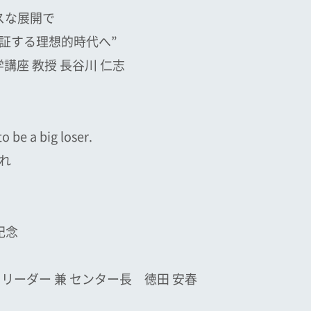
スな展開で
証する理想的時代へ”
講座 教授 長谷川 仁志
to be a big loser.
れ
記念
リーダー 兼 センター長 徳田 安春