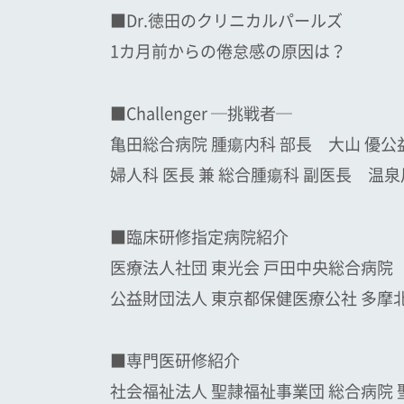
■Dr.徳田のクリニカルパールズ
1カ月前からの倦怠感の原因は？
■Challenger ─挑戦者─
亀田総合病院 腫瘍内科 部長 大山 優公
婦人科 医長 兼 総合腫瘍科 副医長 温
■臨床研修指定病院紹介
医療法人社団 東光会 戸田中央総合病院
公益財団法人 東京都保健医療公社 多摩
■専門医研修紹介
社会福祉法人 聖隷福祉事業団 総合病院