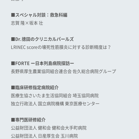
■スペシャル対談：救急科編
志賀 隆×坂本 壮
■Dr.徳田のクリニカルパールズ
LRINEC scoreの壊死性筋膜炎に対する診断精度は？
■FORTE ー日本列島病院探訪ー
長野県厚生農業協同組合連合会 佐久総合病院グループ
■臨床研修指定病院紹介
医療生協さいたま生活協同組合 埼玉協同病院
独立行政法人 国立病院機構 東京医療センター
■専門医研修紹介
公益財団法人 健和会 健和会大手町病院
公益財団法人 日産厚生会 玉川病院