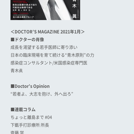
＜DOCTOR’S MAGAZINE 2021年1月＞
■ドクターの肖像
成長を渇望する若手医師に寄り添い
日本の臨床現場を育て続ける“青木原則”の力
感染症コンサルタント/米国感染症専門医
青木眞
■Doctor’s Opinion
“若者よ、大志を抱け、外へ出ろ”
■連載コラム
ちょっと離島まで #04
下甑手打診療所 所長
齋藤 学