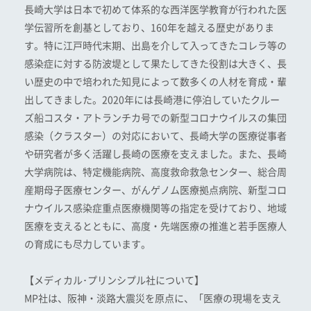
長崎大学は日本で初めて体系的な西洋医学教育が行われた医
学伝習所を創基としており、160年を越える歴史がありま
す。特に江戸時代末期、出島を介して入ってきたコレラ等の
感染症に対する防波堤として果たしてきた役割は大きく、長
い歴史の中で培われた知見によって数多くの人材を育成・輩
出してきました。2020年には長崎港に停泊していたクルー
ズ船コスタ・アトランチカ号での新型コロナウイルスの集団
感染（クラスター）の対応において、長崎大学の医療従事者
や研究者が多く活躍し長崎の医療を支えました。また、長崎
大学病院は、特定機能病院、高度救命救急センター、総合周
産期母子医療センター、がんゲノム医療拠点病院、新型コロ
ナウイルス感染症重点医療機関等の指定を受けており、地域
医療を支えるとともに、高度・先端医療の推進と若手医療人
の育成にも尽力しています。
【メディカル･プリンシプル社について】
MP社は、阪神・淡路大震災を原点に、「医療の現場を支え