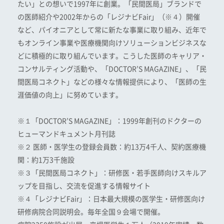
たい」との想いで1997年に創業。「民間医局」ブランドで
の医師紹介や2002年からの「レジナビFair」（※４）開催
など、パイオニアとして常に新たな事業に取り組み、近年で
もオンライン事業や医療機関向けソリューションビジネスな
どに積極的に取り組んでいます。こうした医師のキャリア・
コンサルティング活動や、「DOCTOR’S MAGAZINE」、「民
間医局コネクト」などの様々な情報提供により、「医師の生
涯価値の向上」に努めています。
※１「DOCTOR’S MAGAZINE」：1999年創刊のドクターの
ヒューマンドキュメント月刊誌
※２ 医師・医学生の登録会員数：約13万4千人、契約医療機
関：約1万3千施設
※３「民間医局コネクト」：研修医・若手医師向けスキルア
ップを目指し、交流を促進する情報サイト
※４「レジナビFair」：日本最大規模の医学生・研修医向け
研修病院合同説明会。毎年全国９会場で開催。