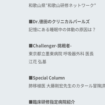
和歌山県″和歌山研修ネットワーク”
■Dr.徳田のクリニカルパールズ
記憶にある睡眠中の体動の原因は？
■Challenger-挑戦者-
東京都立墨東病院 呼吸器外科 医長
江花 弘基
■Special Column
肺移植医 大藤剛宏先生のカタール冒険譚 Epi
■臨床研修指定病院紹介