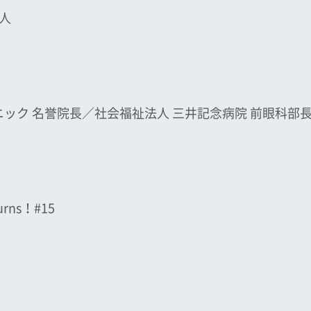
人
ニック 名誉院長／社会福祉法人 三井記念病院 前眼科部
ns！#15