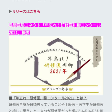
▶
リリースはこちら
民間医局コネクト「
年忘れ！研修医川柳コンクール
2021
」
概要
■「年忘れ！研修医川柳コンクール
2021
」とは？
研修医自身が日頃思っていることや上級医・医学生が研修医
と接して思うこと、自分が研修医だった頃の“あるある”を川