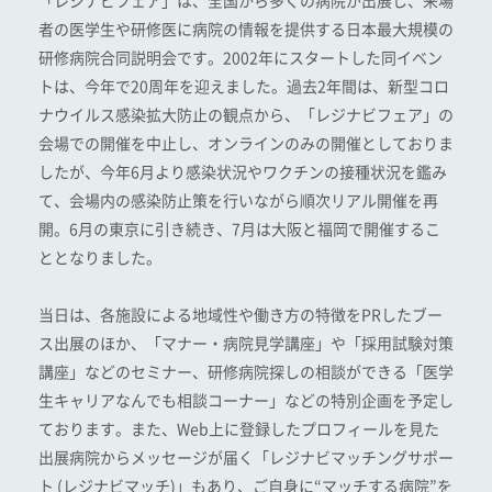
「レジナビフェア」は、全国から多くの病院が出展し、来場
者の医学生や研修医に病院の情報を提供する日本最大規模の
研修病院合同説明会です。2002年にスタートした同イベン
トは、今年で20周年を迎えました。過去2年間は、新型コロ
ナウイルス感染拡大防止の観点から、「レジナビフェア」の
会場での開催を中止し、オンラインのみの開催としておりま
したが、今年6月より感染状況やワクチンの接種状況を鑑み
て、会場内の感染防止策を行いながら順次リアル開催を再
開。6月の東京に引き続き、7月は大阪と福岡で開催するこ
ととなりました。
当日は、各施設による地域性や働き方の特徴をPRしたブー
ス出展のほか、「マナー・病院見学講座」や「採用試験対策
講座」などのセミナー、研修病院探しの相談ができる「医学
生キャリアなんでも相談コーナー」などの特別企画を予定し
ております。また、Web上に登録したプロフィールを見た
出展病院からメッセージが届く「レジナビマッチングサポー
ト (レジナビマッチ)」もあり、ご自身に“マッチする病院”を