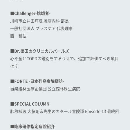
■Challenger-挑戦者-
川崎市立井田病院 腫瘍内科 部長
一般社団法人 プラスケア 代表理事
西 智弘
■Dr.徳田のクリニカルパールズ
心不全とCOPDの鑑別をするうえで、追加で評価すべき項目
は？
■FORTE -日本列島病院探訪-
邑楽館林医療企業団 公立館林厚生病院
■SPECIAL COLUMN
肺移植医 大藤剛宏先生のカタール冒険譚 Episode.13 最終回
■臨床研修指定病院紹介