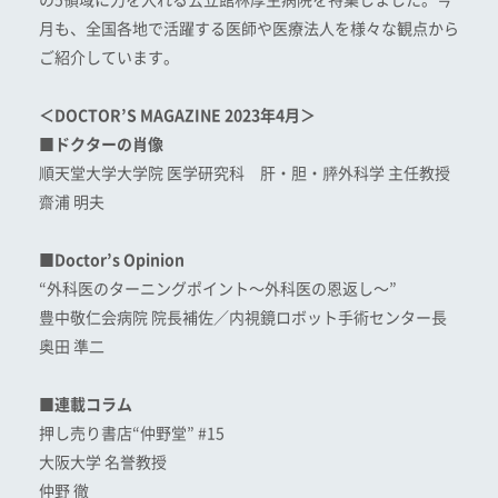
の5領域に力を入れる公立館林厚生病院を特集しました。今
月も、全国各地で活躍する医師や医療法人を様々な観点から
ご紹介しています。
＜DOCTOR’S MAGAZINE 2023年4月＞
■ドクターの肖像
順天堂大学大学院 医学研究科 肝・胆・膵外科学 主任教授
齋浦 明夫
■Doctor’s Opinion
“外科医のターニングポイント〜外科医の恩返し〜”
豊中敬仁会病院 院長補佐／内視鏡ロボット手術センター長
奥田 準二
■連載コラム
押し売り書店“仲野堂” #15
大阪大学 名誉教授
仲野 徹