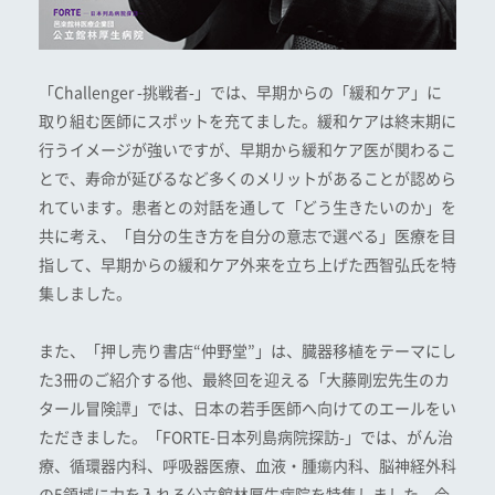
「Challenger -挑戦者-」では、早期からの「緩和ケア」に
取り組む医師にスポットを充てました。緩和ケアは終末期に
行うイメージが強いですが、早期から緩和ケア医が関わるこ
とで、寿命が延びるなど多くのメリットがあることが認めら
れています。患者との対話を通して「どう生きたいのか」を
共に考え、「自分の生き方を自分の意志で選べる」医療を目
指して、早期からの緩和ケア外来を立ち上げた西智弘氏を特
集しました。
また、「押し売り書店“仲野堂”」は、臓器移植をテーマにし
た3冊のご紹介する他、最終回を迎える「大藤剛宏先生のカ
タール冒険譚」では、日本の若手医師へ向けてのエールをい
ただきました。「FORTE-日本列島病院探訪-」では、がん治
療、循環器内科、呼吸器医療、血液・腫瘍内科、脳神経外科