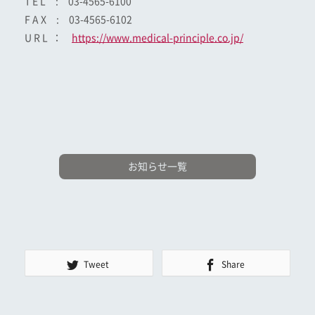
T E L : 03-4565-6100
F A X : 03-4565-6102
U R L ：
https://www.medical-principle.co.jp/
お知らせ一覧
Tweet
Share