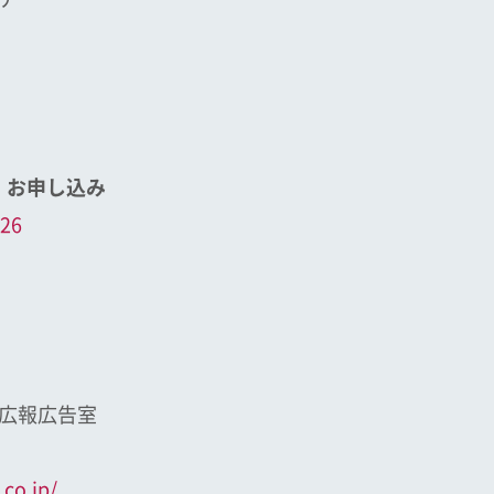
・お申し込み
326
広報広告室
.co.jp/