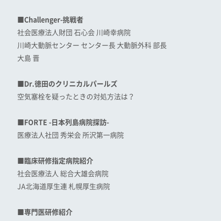
■Challenger-挑戦者
社会医療法人財団 石心会 川崎幸病院
川崎大動脈センター センター長 大動脈外科 部長
大島 晋
■Dr.徳田のクリニカルパールズ
空気塞栓を疑ったときの対処方法は？
■FORTE -日本列島病院探訪-
医療法人社団 秀栄会 所沢第一病院
■臨床研修指定病院紹介
社会医療法人 総合大雄会病院
JA北海道厚生連 札幌厚生病院
■専門医研修紹介