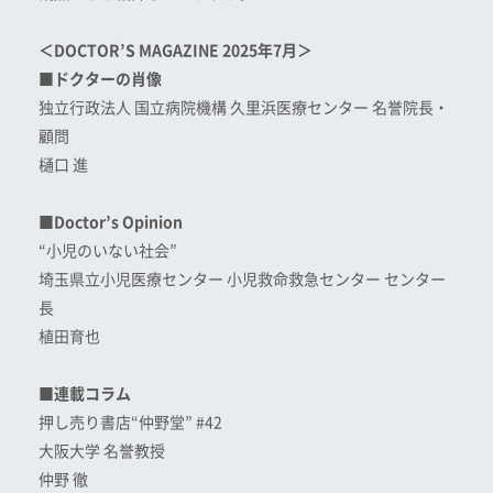
＜DOCTOR’S MAGAZINE 2025年7月＞
■ドクターの肖像
独立行政法人 国立病院機構 久里浜医療センター 名誉院長・
顧問
樋口 進
■Doctor’s Opinion
“小児のいない社会”
埼玉県立小児医療センター 小児救命救急センター センター
長
植田育也
■連載コラム
押し売り書店“仲野堂” #42
大阪大学 名誉教授
仲野 徹