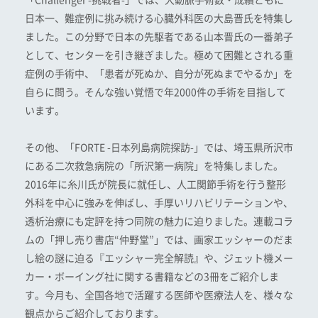
「Challenger -挑戦者-」では、大動脈手術数・成績ともに
日本一、難症例に挑み続ける心臓外科医の大島晋氏を特集し
ました。この分野で日本の先駆者である山本晋氏の一番弟子
として、センターを引き継ぎました。極めて困難とされる重
症例の手術中、「患者が死ぬか、自分が死ぬまでやるか」を
自らに問う。そんな強い覚悟で年2000件の手術を目指して
います。
その他、「FORTE -日本列島病院探訪-」では、埼玉県所沢市
にある二次救急病院の「所沢第一病院」を特集しました。
2016年に糸川氏が院長に就任し、人工関節手術を行う整形
外科を中心に強みを伸ばし、手厚いリハビリテーションや、
透析治療にも定評を持つ同院の魅力に迫りました。連載コラ
ムの「押し売り書店“仲野堂”」では、画家エッシャーのだま
し絵の謎に迫る『エッシャー完全解読』や、ジェット機メー
カー・ボーイング社に関する書籍などの3冊をご紹介しま
す。今月も、全国各地で活躍する医師や医療法人を、様々な
観点からご紹介しております。