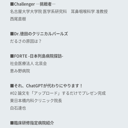
■Challenger ―挑戦者―
名古屋大学大学院 医学系研究科 耳鼻咽喉科学 准教授
西尾直樹
■Dr.徳田のクリニカルパールズ
だるさの原因は？
■FORTE -日本列島病院探訪-
社会医療法人 北晨会
恵み野病院
■それ、ChatGPTが代わりにやります！
#02 論文を「アップロード」するだけでプレゼン完成
東日本橋内科クリニック院長
白石達也
■臨床研修指定病院紹介