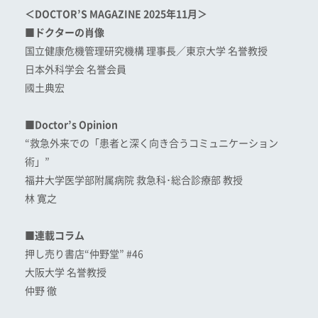
＜DOCTOR’S MAGAZINE 2025年11月＞
■ドクターの肖像
国立健康危機管理研究機構 理事長／東京大学 名誉教授
日本外科学会 名誉会員
國土典宏
■Doctor’s Opinion
“救急外来での「患者と深く向き合うコミュニケーション
術」”
福井大学医学部附属病院 救急科･総合診療部 教授
林 寛之
■連載コラム
押し売り書店“仲野堂” #46
大阪大学 名誉教授
仲野 徹