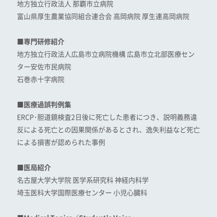
地方独立行政法人 那覇市立病院
富山県厚生農業協同組合連合会 高岡病院 厚生連高岡病院
■専門研修紹介
地方独立行政法人広島市立病院機構 広島市立北部医療セン
ター安佐市民病院
石巻赤十字病院
■医療過誤判例集
ERCP･胆道鏡検査2日後に死亡した患者につき、説明義務違
反による死亡との因果関係があるとされ、逸失利益など死亡
による損害が認められた事例
■医局紹介
名古屋大学大学院 医学系研究科 神経内科学
埼玉医科大学国際医療センター 小児心臓科