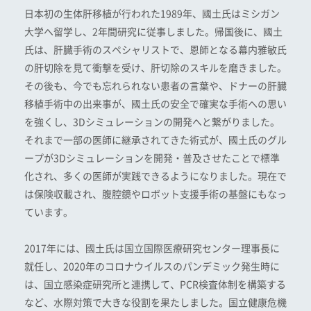
日本初の生体肝移植が行われた1989年、國土氏はミシガン
大学へ留学し、2年間研究に従事しました。帰国後に、國土
氏は、肝臓手術のスペシャリストで、恩師となる幕内雅敏氏
の肝切除を見て衝撃を受け、肝切除のスキルを磨きました。
その後も、今でも忘れられない患者の言葉や、ドナーの肝臓
移植手術中の出来事が、國土氏の安全で確実な手術への思い
を強くし、3Dシミュレーションの開発へと繋がりました。
それまで一部の医師に継承されてきた術式が、國土氏のグル
ープが3Dシミュレーションを開発・普及させたことで標準
化され、多くの医師が実践できるようになりました。現在で
は保険収載され、腹腔鏡やロボット支援手術の基盤にもなっ
ています。
2017年には、國土氏は国立国際医療研究センター理事長に
就任し、2020年のコロナウイルスのパンデミック発生時に
は、国立感染症研究所と連携して、PCR検査体制を構築する
など、水際対策で大きな役割を果たしました。国立健康危機