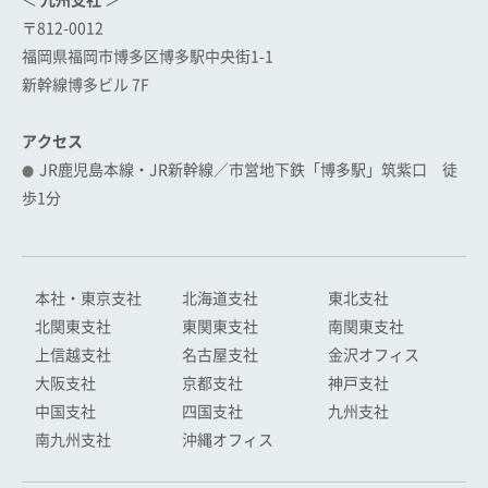
＜
九州支社
＞
〒812-0012
福岡県福岡市博多区博多駅中央街1-1
新幹線博多ビル 7F
アクセス
JR鹿児島本線・JR新幹線／市営地下鉄「博多駅」筑紫口 徒
歩1分
本社・東京支社
北海道支社
東北支社
北関東支社
東関東支社
南関東支社
上信越支社
名古屋支社
金沢オフィス
大阪支社
京都支社
神戸支社
中国支社
四国支社
九州支社
南九州支社
沖縄オフィス